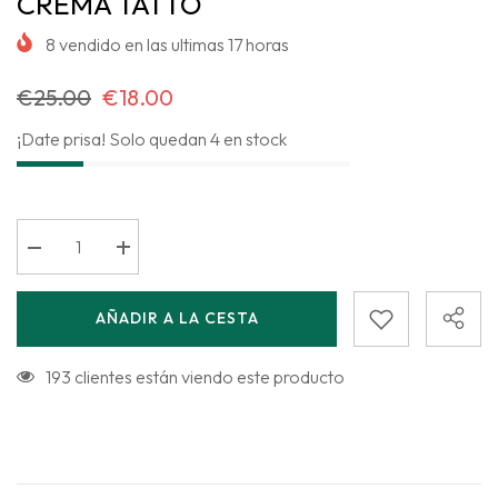
CREMA TATTO
8
vendido en las ultimas
17
horas
€25.00
€18.00
¡Date prisa! Solo quedan 4 en stock
Disminuir
Aumentar
cantidad
cantidad
para
para
CREMA
CREMA
AÑADIR A LA CESTA
TATTO
TATTO
193 clientes están viendo este producto