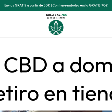
Envíos GRATIS a partir de 50€ | Contrareembolso envío GRATIS 70€
 CBD a domi
tiro en tien