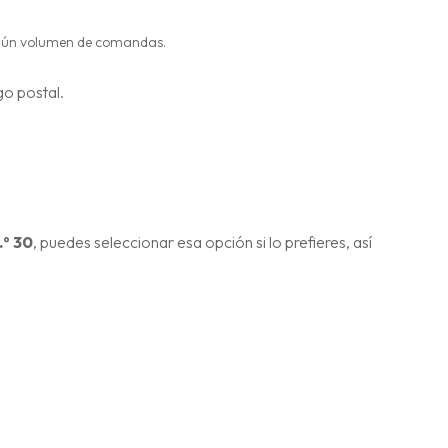
 según volumen de comandas.
go postal.
.º 30
, puedes seleccionar esa opción si lo prefieres, así