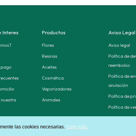
 Interes
Productos
Aviso Legal
omos?
Flores
Aviso legal
Resinas
Política de de
reembolso
 pago
Aceites
Política de en
recuentes
Cosmética
anulación
omicilio
Vaporizadores
Política de p
 nuestra
Animales
Política de ve
amente las cookies necesarias.
Leer más.